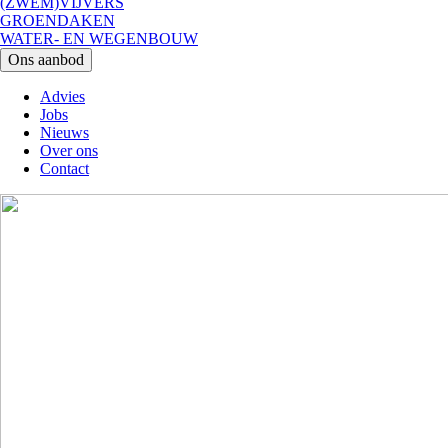
(ZWEM)VIJVERS
GROENDAKEN
WATER- EN WEGENBOUW
Ons aanbod
Advies
Jobs
Main
Nieuws
navigation
Over ons
Contact
Image