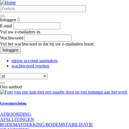
Overslaan
en
naar
de
Inloggen
inhoud
E-mail
gaan
Vul uw e-mailadres in.
Wachtwoord
Vul het wachtwoord in dat bij uw e-mailadres hoort.
Inloggen
nieuw account aanmaken
wachtwoord resetten
Select
your
language
Ons aanbod
Groeninrichting
AFBOORDING
AFSLUITINGEN
BODEMAFDEKKING/BODEMSTABILISATIE