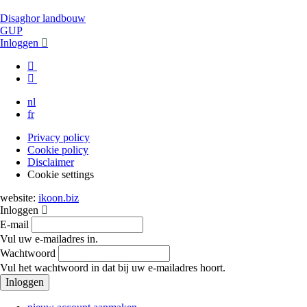
menu
Disaghor landbouw
GUP
Inloggen
nl
fr
Privacy policy
Cookie policy
Footer
Disclaimer
menu
Cookie settings
website:
ikoon.biz
Inloggen
E-mail
Vul uw e-mailadres in.
Wachtwoord
Vul het wachtwoord in dat bij uw e-mailadres hoort.
Inloggen