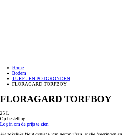
Home
Bodem
Kruimelpad
TURF - EN POTGRONDEN
FLORAGARD TORFBOY
FLORAGARD TORFBOY
25 L
Op bestelling
Log in om de prijs te zien
Als zakelijke klant geniet u van nettoprijzen, snelle leveringen en