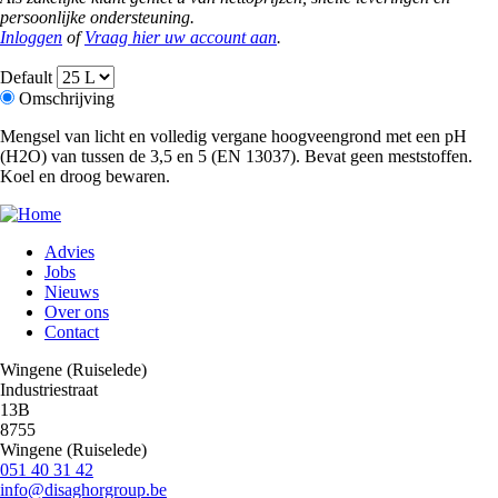
persoonlijke ondersteuning.
Inloggen
of
Vraag hier uw account aan
.
Default
Omschrijving
Mengsel van licht en volledig vergane hoogveengrond met een pH
(H2O) van tussen de 3,5 en 5 (EN 13037). Bevat geen meststoffen.
Koel en droog bewaren.
Advies
Jobs
Main
Nieuws
navigation
Over ons
Contact
Wingene (Ruiselede)
Industriestraat
13B
8755
Wingene (Ruiselede)
051 40 31 42
info@disaghorgroup.be