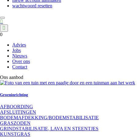
nieuw account aanmaken
wachtwoord resetten
0
Advies
Jobs
Main
Nieuws
navigation
Over ons
Contact
(off-
canvas)
Ons aanbod
Groeninrichting
AFBOORDING
AFSLUITINGEN
BODEMAFDEKKING/BODEMSTABILISATIE
GRASZODEN
GRINDSTABILISATIE, LAVA EN STEENTJES
KUNSTGRAS