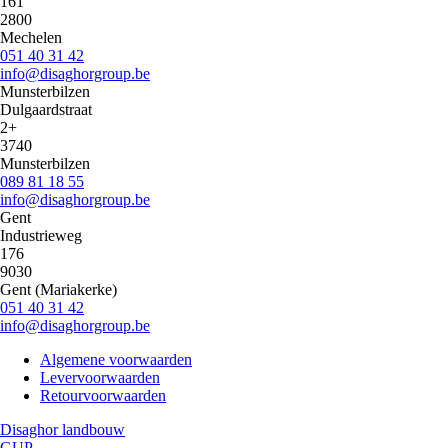
161
2800
Mechelen
051 40 31 42
info@disaghorgroup.be
Munsterbilzen
Dulgaardstraat
2+
3740
Munsterbilzen
089 81 18 55
info@disaghorgroup.be
Gent
Industrieweg
176
9030
Gent (Mariakerke)
051 40 31 42
info@disaghorgroup.be
Algemene voorwaarden
Levervoorwaarden
Commerce
Retourvoorwaarden
menu
Disaghor landbouw
GUP