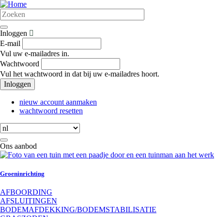
Overslaan
en
naar
de
Inloggen
inhoud
E-mail
gaan
Vul uw e-mailadres in.
Wachtwoord
Vul het wachtwoord in dat bij uw e-mailadres hoort.
Inloggen
nieuw account aanmaken
wachtwoord resetten
Select
your
language
Ons aanbod
Groeninrichting
AFBOORDING
AFSLUITINGEN
BODEMAFDEKKING/BODEMSTABILISATIE