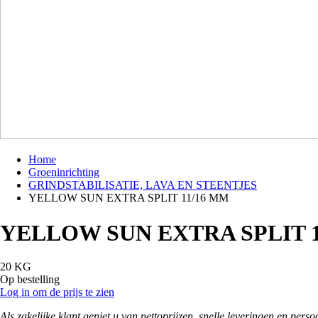
Home
Groeninrichting
Kruimelpad
GRINDSTABILISATIE, LAVA EN STEENTJES
YELLOW SUN EXTRA SPLIT 11/16 MM
YELLOW SUN EXTRA SPLIT 1
20 KG
Op bestelling
Log in om de prijs te zien
Als zakelijke klant geniet u van nettoprijzen, snelle leveringen en pers