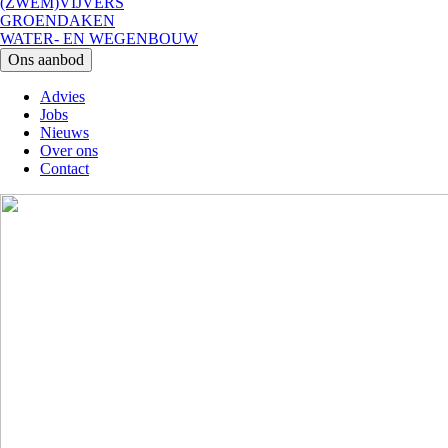
(ZWEM)VIJVERS
GROENDAKEN
WATER- EN WEGENBOUW
Ons aanbod
Advies
Jobs
Main
Nieuws
navigation
Over ons
Contact
Image