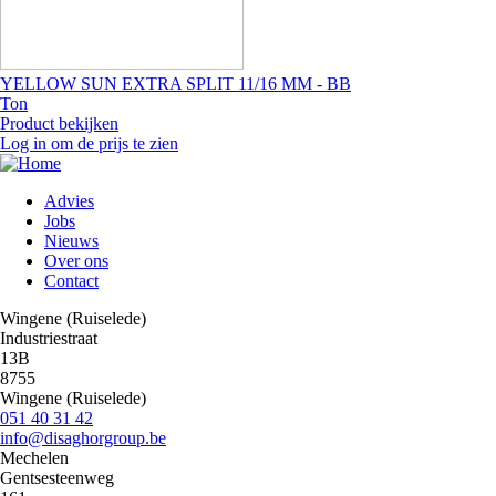
YELLOW SUN EXTRA SPLIT 11/16 MM - BB
Ton
Product bekijken
Log in om de prijs te zien
Advies
Jobs
Main
Nieuws
navigation
Over ons
Contact
Wingene (Ruiselede)
Industriestraat
13B
8755
Wingene (Ruiselede)
051 40 31 42
info@disaghorgroup.be
Mechelen
Gentsesteenweg